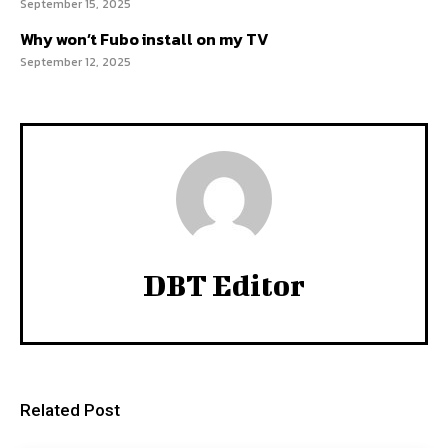
September 15, 2025
Why won’t Fubo install on my TV
September 12, 2025
DBT Editor
Related Post