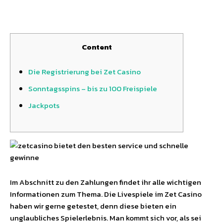
Uncategorized
Content
Die Registrierung bei Zet Casino
Sonntagsspins – bis zu 100 Freispiele
Jackpots
Im Abschnitt zu den Zahlungen findet ihr alle wichtigen
Informationen zum Thema. Die Livespiele im Zet Casino
haben wir gerne getestet, denn diese bieten ein
unglaubliches Spielerlebnis. Man kommt sich vor, als sei