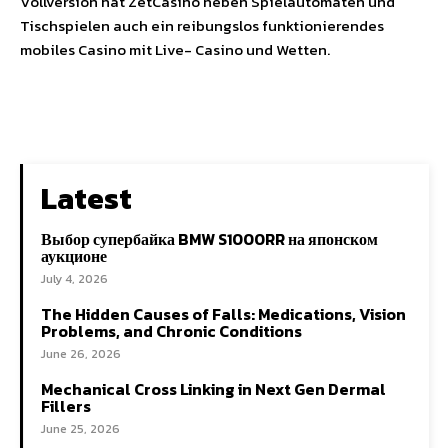
Vollversion hat ZetCasino neben Spielautomaten und
Tischspielen auch ein reibungslos funktionierendes
mobiles Casino mit Live- Casino und Wetten.
Latest
Выбор супербайка BMW S1000RR на японском
аукционе
July 4, 2026
The Hidden Causes of Falls: Medications, Vision
Problems, and Chronic Conditions
June 26, 2026
Mechanical Cross Linking in Next Gen Dermal
Fillers
June 25, 2026