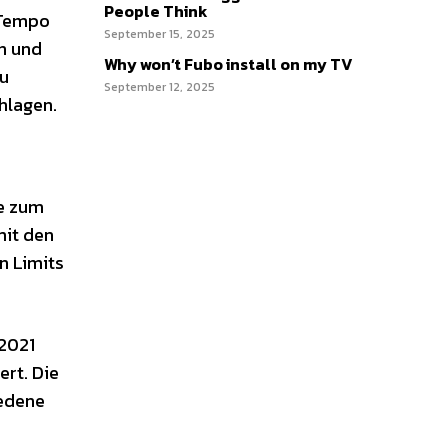
People Think
 Tempo
September 15, 2025
en und
Why won’t Fubo install on my TV
zu
September 12, 2025
hlagen.
ie zum
mit den
n Limits
 2021
ert. Die
iedene