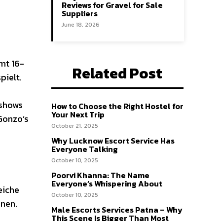
Reviews for Gravel for Sale
Suppliers
June 18, 2026
mt 16-
Related Post
pielt.
eshows
How to Choose the Right Hostel for
Your Next Trip
 Gonzo’s
October 21, 2025
Why Lucknow Escort Service Has
Everyone Talking
October 10, 2025
Poorvi Khanna: The Name
Everyone’s Whispering About
eiche
October 10, 2025
nnen.
Male Escorts Services Patna – Why
This Scene Is Bigger Than Most