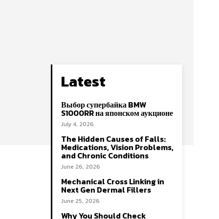
Latest
Выбор супербайка BMW
S1000RR на японском аукционе
July 4, 2026
The Hidden Causes of Falls:
Medications, Vision Problems,
and Chronic Conditions
June 26, 2026
Mechanical Cross Linking in
Next Gen Dermal Fillers
June 25, 2026
Why You Should Check