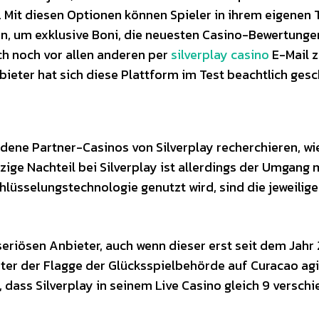
. Mit diesen Optionen können Spieler in ihrem eigenen
 an, um exklusive Boni, die neuesten Casino-Bewertung
h noch vor allen anderen per
silverplay casino
E-Mail 
bieter hat sich diese Plattform im Test beachtlich gesc
edene Partner-Casinos von Silverplay recherchieren, w
nzige Nachteil bei Silverplay ist allerdings der Umgang 
hlüsselungstechnologie genutzt wird, sind die jeweilige
seriösen Anbieter, auch wenn dieser erst seit dem Jahr
nter der Flagge der Glücksspielbehörde auf Curacao agi
 dass Silverplay in seinem Live Casino gleich 9 versch