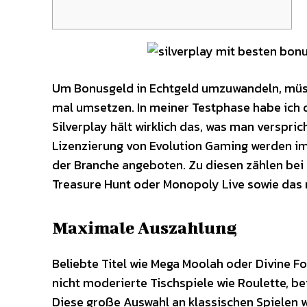
Um Bonusgeld in Echtgeld umzuwandeln, müss
mal umsetzen. In meiner Testphase habe ich d
Silverplay hält wirklich das, was man verspric
Lizenzierung von Evolution Gaming werden i
der Branche angeboten. Zu diesen zählen bei 
Treasure Hunt oder Monopoly Live sowie das 
Maximale Auszahlung
Beliebte Titel wie Mega Moolah oder Divine Fo
nicht moderierte Tischspiele wie Roulette, be
Diese große Auswahl an klassischen Spielen w