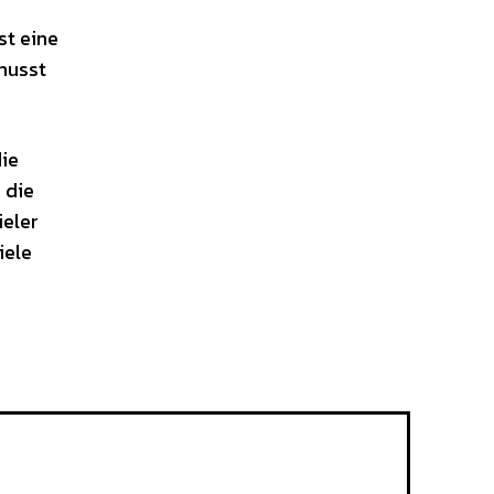
st eine
musst
die
 die
ieler
iele