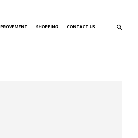
MPROVEMENT
SHOPPING
CONTACT US