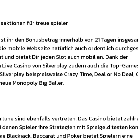
t ihr den Bonusbetrag innerhalb von 21 Tagen insgesa
ie mobile Webseite natürlich auch ordentlich durchges
ht und bietet Dir jeden Slot auch mobil an. Dank der
m Live Casino von Silverplay zudem auch die Top-Gam
Silverplay beispielsweise Crazy Time, Deal or No Deal,
neue Monopoly Big Baller.
rtune sind ebenfalls vertreten. Das Casino bietet zahlr
i denen Spieler ihre Strategien mit Spielgeld testen kö
ie Blackjack, Baccarat und Poker bietet Spielern eine