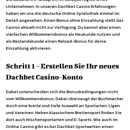
Unternehmen. In unseren Dachbet Casino Erfahrungen
haben wir uns die deutsche Online Spielothek einmal im
Detail angesehen. Einen Bonus ohne Einzahlung stellt das
Casino aktuell nicht zur Verfügung. Du kannst aber einen
vierfachen Willkommensbonus als Neukunde nutzen und
als Bestandskunde einen Reload-Bonus für deine
Einzahlung aktivieren.
Schritt 1 – Erstellen Sie Ihr neues
Dachbet Casino-Konto
Dabei unterscheiden sich die Bonusbedingungen nicht
vom Willkommensbonus. Dabei überzeugt der Buchmacher
durch eine breite und tiefe Auswahl an Sportarten, Ligen
und Vereinen. Neben klassischem Breitensport finden Sie
dort auch Nischensportarten und E-Sports. Wie auch im
Online Casino gibt es bei Dachbet Sportwetten einen