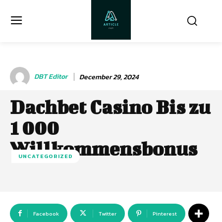
DBT Editor
December 29, 2024
Dachbet Casino Bis zu
1 000
Willkommensbonus
UNCATEGORIZED
Facebook
Twitter
Pinterest