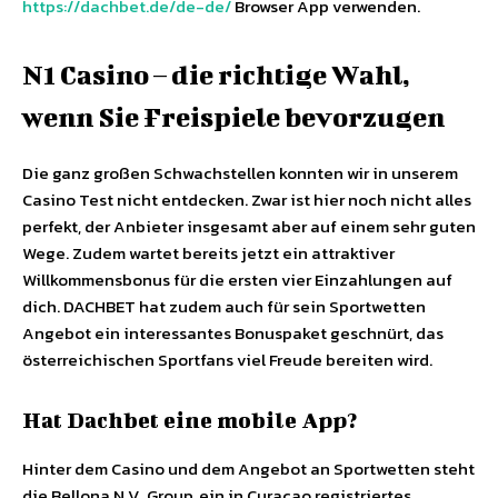
https://dachbet.de/de-de/
Browser App verwenden.
N1 Casino – die richtige Wahl,
wenn Sie Freispiele bevorzugen
Die ganz großen Schwachstellen konnten wir in unserem
Casino Test nicht entdecken. Zwar ist hier noch nicht alles
perfekt, der Anbieter insgesamt aber auf einem sehr guten
Wege. Zudem wartet bereits jetzt ein attraktiver
Willkommensbonus für die ersten vier Einzahlungen auf
dich. DACHBET hat zudem auch für sein Sportwetten
Angebot ein interessantes Bonuspaket geschnürt, das
österreichischen Sportfans viel Freude bereiten wird.
Hat Dachbet eine mobile App?
Hinter dem Casino und dem Angebot an Sportwetten steht
die Bellona N.V. Group, ein in Curaçao registriertes