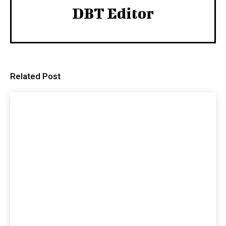
DBT Editor
Related Post