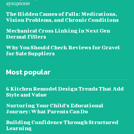
аукционе
The Hidden Causes of Falls: Medications,
Vision Problems, and Chronic Conditions
Mechanical Cross Linking in Next Gen
Dermal Fillers
Why You Should Check Reviews for Gravel
for Sale Suppliers
Most popular
6 Kitchen Remodel Design Trends That Add
Style and Value
Nurturing Your Child’s Educational
Journey: What Parents Can Do
Building Confidence Through Structured
Learning