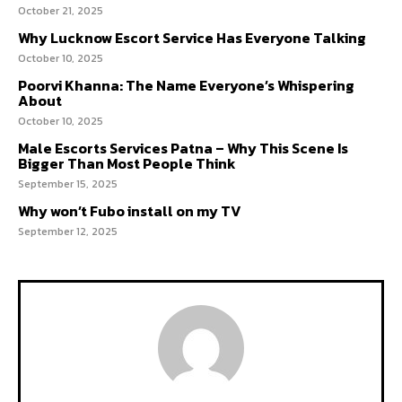
October 21, 2025
Why Lucknow Escort Service Has Everyone Talking
October 10, 2025
Poorvi Khanna: The Name Everyone’s Whispering
About
October 10, 2025
Male Escorts Services Patna – Why This Scene Is
Bigger Than Most People Think
September 15, 2025
Why won’t Fubo install on my TV
September 12, 2025