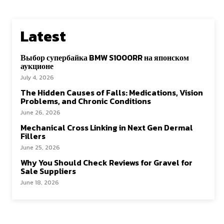
Latest
Выбор супербайка BMW S1000RR на японском
аукционе
July 4, 2026
The Hidden Causes of Falls: Medications, Vision
Problems, and Chronic Conditions
June 26, 2026
Mechanical Cross Linking in Next Gen Dermal
Fillers
June 25, 2026
Why You Should Check Reviews for Gravel for
Sale Suppliers
June 18, 2026