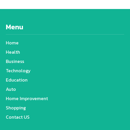
Menu
Home
Health
Business
Technology
Education
Auto
Home Improvement
Shopping
Contact US