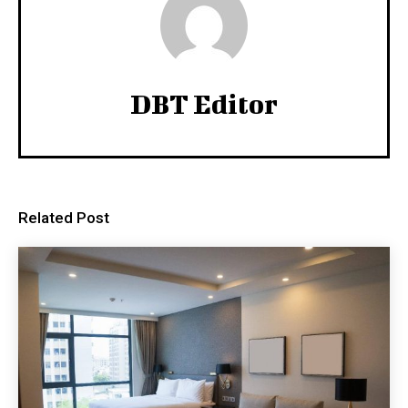
DBT Editor
Related Post