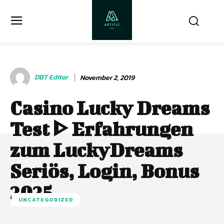
DBT Editor
November 2, 2019
Casino Lucky Dreams
Test ᐈ Erfahrungen
zum LuckyDreams
Seriös, Login, Bonus
2025
UNCATEGORIZED