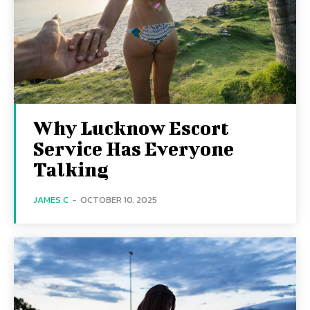
Why Lucknow Escort
Service Has Everyone
Talking
JAMES C
-
OCTOBER 10, 2025